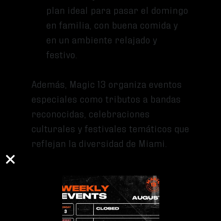
plan ideal para pasar el domingo
en familia, con buena comida y
en un ambiente relajado y
festivo.
Además, Magic 13 organiza eventos
especiales como tributos a bandas
reconocidas, celebraciones
culturales y festivales temáticos que
reflejan la diversidad de Miami.
CERVEZAS ARTESANALES DE EXCELENCIA
La cervecería ofrece una variedad
de cervezas que reflejan la