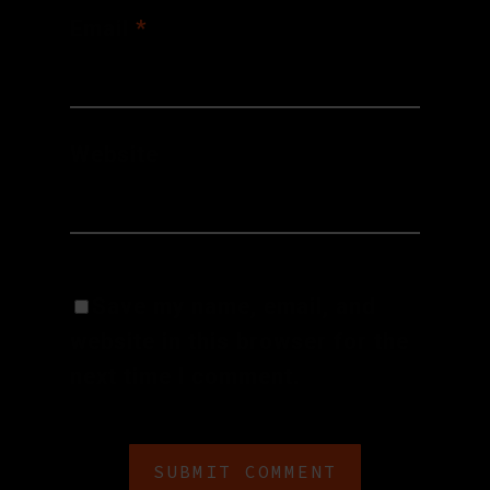
Email
*
Website
Save my name, email, and
website in this browser for the
next time I comment.