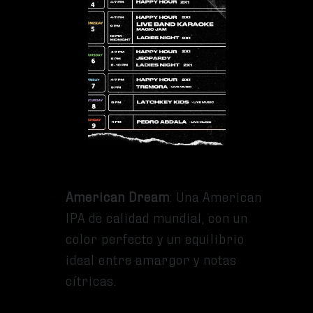
diversidad y el espíritu innovador de
Miami:
Islander
: Una lager ligera y
suave, de color ámbar, que
ofrece una experiencia
refrescante con un sabor
especial.
American Dream
: Una American
IPA de calidad mundial, con un
color perfecto y un equilibrio
ideal entre amargor y notas
cítricas.