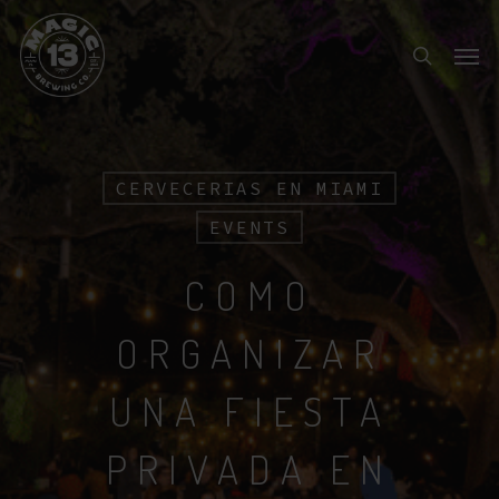
Skip
Menu
to
search
main
content
CERVECERIAS EN MIAMI
EVENTS
COMO
ORGANIZAR
UNA FIESTA
PRIVADA EN