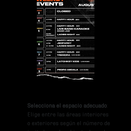
Determina si es una celebración
personal, corporativa o
temática.
Establece la fecha y hora
:
Contacta a
Magic 13 Brewing
al
email
myevent@magic13brewing.com
con anticipación para verificar
la disponibilidad.
Selecciona el espacio adecuado
:
Elige entre las áreas interiores
o exteriores según el número de