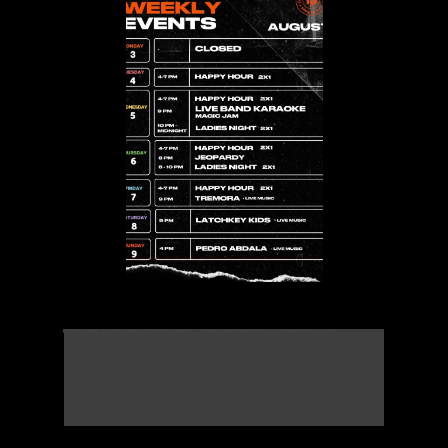
NOS ENCANTAN LAS BUENA
FIESTA. SI TIENES UNA
CELEBRACIÓN3
[/vc_column]
NOS ENCANTAN LAS BUENA
FIESTA. SI TIENES UNA
CELEBRACIÓN3
This is custom
heading element