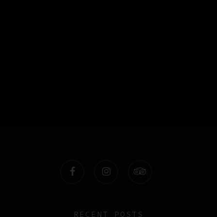
[/vc_row]
[/vc_row]
facebook
instagram
tripadvisor
RECENT POSTS